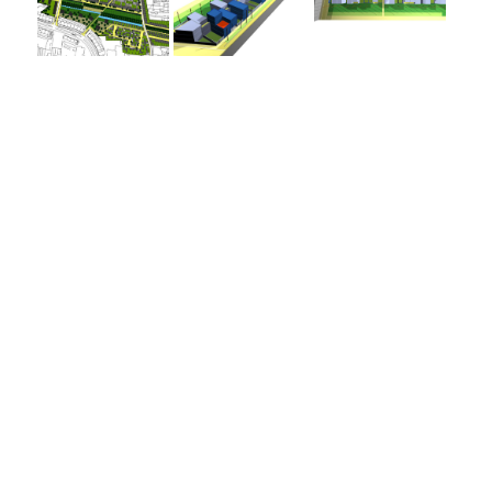
Categorie
Stedenbouw
Omgevings- en landschapsarchitectuur
Medewerkers
Guy Cleuren
Josiane Merken